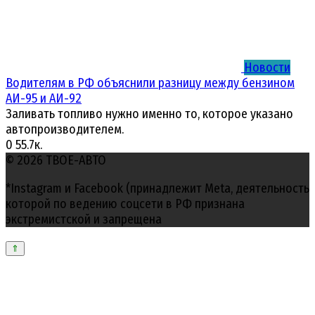
Новости
Водителям в РФ объяснили разницу между бензином
АИ-95 и АИ-92
Заливать топливо нужно именно то, которое указано
автопроизводителем.
0
55.7к.
© 2026 ТВОЕ-АВТО
*Instagram и Facebook (принадлежит Meta, деятельность
которой по ведению соцсети в РФ признана
экстремистской и запрещена