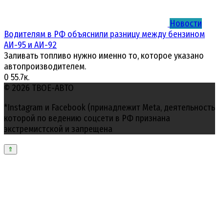
Новости
Водителям в РФ объяснили разницу между бензином
АИ-95 и АИ-92
Заливать топливо нужно именно то, которое указано
автопроизводителем.
0
55.7к.
© 2026 ТВОЕ-АВТО
*Instagram и Facebook (принадлежит Meta, деятельность
которой по ведению соцсети в РФ признана
экстремистской и запрещена