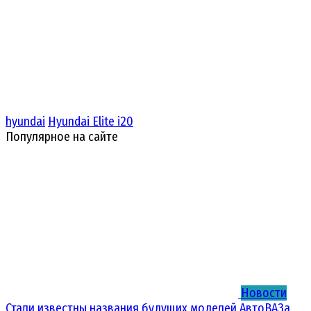
hyundai
Hyundai Elite i20
Популярное на сайте
Новости
Стали известны названия будущих моделей АвтоВАЗа