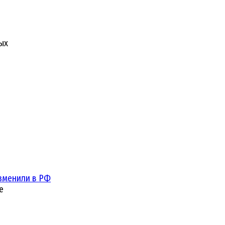
ых
зменили в РФ
е