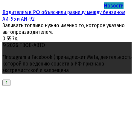
Новости
Водителям в РФ объяснили разницу между бензином
АИ-95 и АИ-92
Заливать топливо нужно именно то, которое указано
автопроизводителем.
0
55.7к.
© 2026 ТВОЕ-АВТО
*Instagram и Facebook (принадлежит Meta, деятельность
которой по ведению соцсети в РФ признана
экстремистской и запрещена