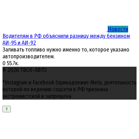
Новости
Водителям в РФ объяснили разницу между бензином
АИ-95 и АИ-92
Заливать топливо нужно именно то, которое указано
автопроизводителем.
0
55.7к.
© 2026 ТВОЕ-АВТО
*Instagram и Facebook (принадлежит Meta, деятельность
которой по ведению соцсети в РФ признана
экстремистской и запрещена