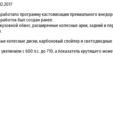
12.2017
азработало программу кастомизации премиального внедоро
оработок был создан ранее.
зовной обвес, расширенные колесные арки, задний и пер
.
вые колесные диски, карбоновый спойлер и светодиодные
еличили с 600 л.с. до 710, а показатель крутящего момен