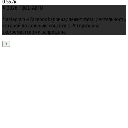
0
55.7к.
© 2026 ТВОЕ-АВТО
*Instagram и Facebook (принадлежит Meta, деятельность
которой по ведению соцсети в РФ признана
экстремистской и запрещена