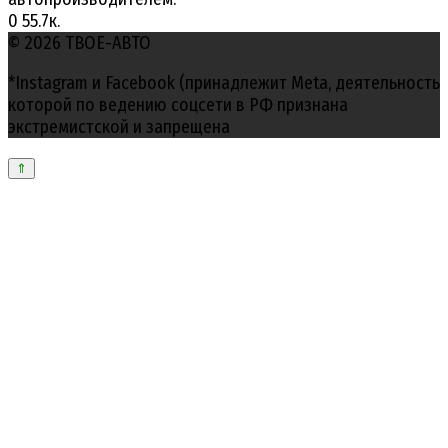
0
55.7к.
© 2026 ТВОЕ-АВТО
*Instagram и Facebook (принадлежит Meta, деятельность
которой по ведению соцсети в РФ признана
экстремистской и запрещена