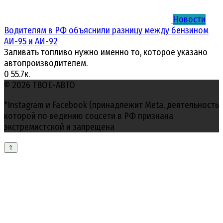
Новости
Водителям в РФ объяснили разницу между бензином
АИ-95 и АИ-92
Заливать топливо нужно именно то, которое указано
автопроизводителем.
0
55.7к.
© 2026 ТВОЕ-АВТО
*Instagram и Facebook (принадлежит Meta, деятельность
которой по ведению соцсети в РФ признана
экстремистской и запрещена