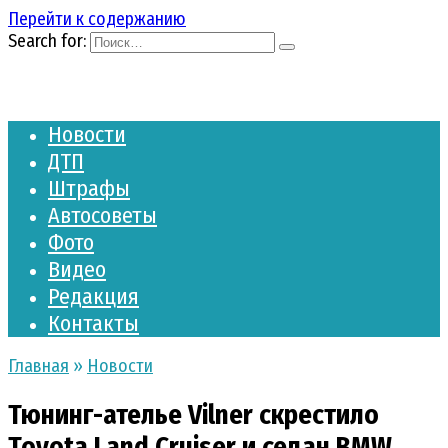
Перейти к содержанию
Search for:
Новости
ДТП
Штрафы
Автосоветы
Фото
Видео
Редакция
Контакты
Главная
»
Новости
Тюнинг-ателье Vilner скрестило
Toyota Land Cruiser и седан BMW