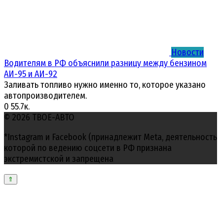
Новости
Водителям в РФ объяснили разницу между бензином
АИ-95 и АИ-92
Заливать топливо нужно именно то, которое указано
автопроизводителем.
0
55.7к.
© 2026 ТВОЕ-АВТО
*Instagram и Facebook (принадлежит Meta, деятельность
которой по ведению соцсети в РФ признана
экстремистской и запрещена