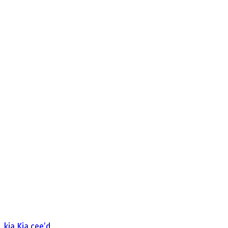
kia
Kia cee’d