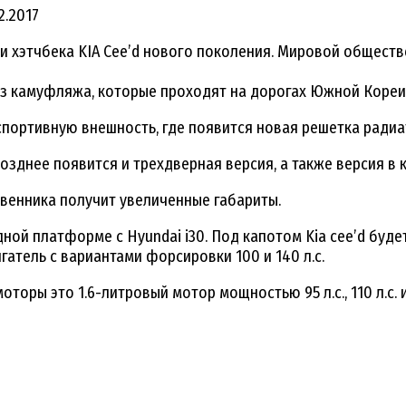
12.2017
и хэтчбека KIA Cee’d нового поколения. Мировой общест
без камуфляжа, которые проходят на дорогах Южной Кореи
портивную внешность, где появится новая решетка радиат
озднее появится и трехдверная версия, а также версия в 
ственника получит увеличенные габариты.
дной платформе с Hyundai i30. Под капотом Kia cee’d бу
атель с вариантами форсировки 100 и 140 л.с.
торы это 1.6-литровый мотор мощностью 95 л.с., 110 л.с. 