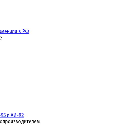
зменили в РФ
е
95 и АИ-92
топроизводителем.