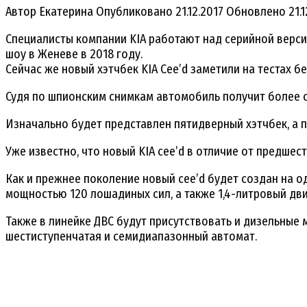
Автор
Екатерина
Опубликовано
21.12.2017
Обновлено
21.
Специалисты компании KIA работают над серийной верси
шоу в Женеве в 2018 году.
Сейчас же новый хэтчбек KIA Cee’d заметили на тестах 
Судя по шпионским снимкам автомобиль получит более с
Изначально будет представлен пятидверный хэтчбек, а п
Уже известно, что новый KIA cee’d в отличие от предше
Как и прежнее поколение новый cee’d будет создан на о
мощностью 120 лошадиных сил, а также 1,4-литровый двиг
Также в линейке ДВС будут присутствовать и дизельные мо
шестиступенчатая и семидиапазонный автомат.