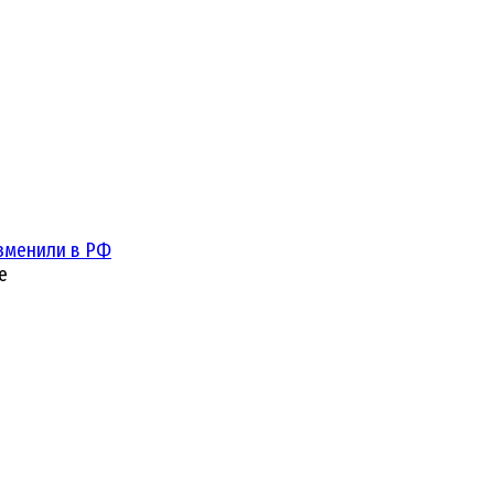
зменили в РФ
е