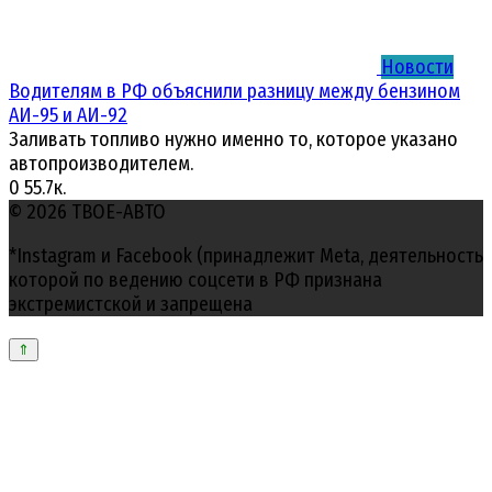
Новости
Водителям в РФ объяснили разницу между бензином
АИ-95 и АИ-92
Заливать топливо нужно именно то, которое указано
автопроизводителем.
0
55.7к.
© 2026 ТВОЕ-АВТО
*Instagram и Facebook (принадлежит Meta, деятельность
которой по ведению соцсети в РФ признана
экстремистской и запрещена