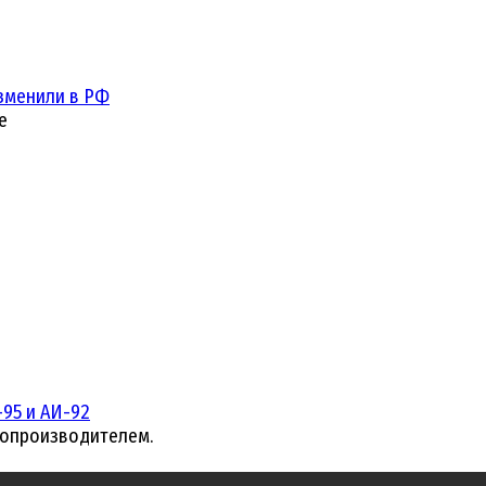
зменили в РФ
е
95 и АИ-92
топроизводителем.