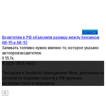
Новости
Водителям в РФ объяснили разницу между бензином
АИ-95 и АИ-92
Заливать топливо нужно именно то, которое указано
автопроизводителем.
0
55.7к.
© 2026 ТВОЕ-АВТО
*Instagram и Facebook (принадлежит Meta, деятельность
которой по ведению соцсети в РФ признана
экстремистской и запрещена