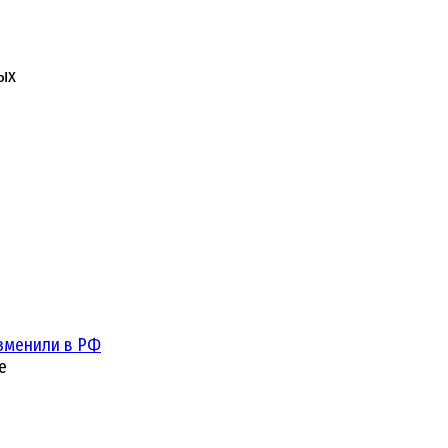
ых
зменили в РФ
е