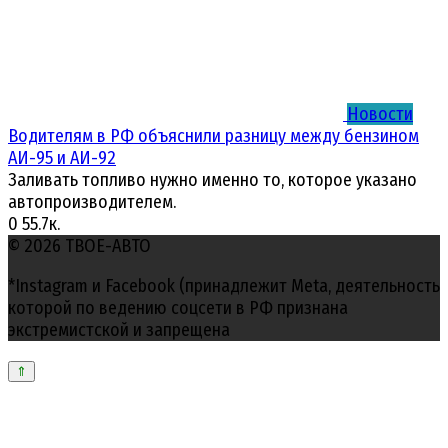
Новости
Водителям в РФ объяснили разницу между бензином
АИ-95 и АИ-92
Заливать топливо нужно именно то, которое указано
автопроизводителем.
0
55.7к.
© 2026 ТВОЕ-АВТО
*Instagram и Facebook (принадлежит Meta, деятельность
которой по ведению соцсети в РФ признана
экстремистской и запрещена