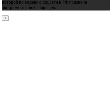
которой по ведению соцсети в РФ признана
экстремистской и запрещена