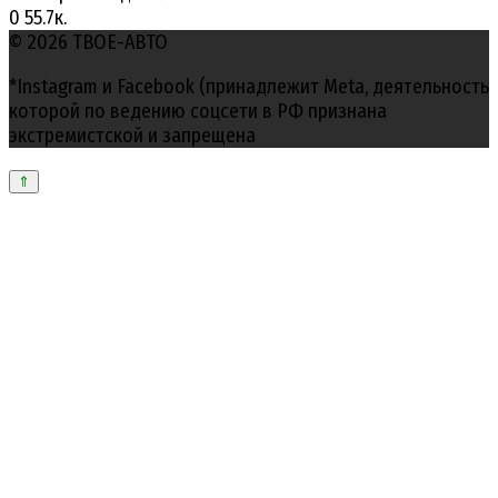
0
55.7к.
© 2026 ТВОЕ-АВТО
*Instagram и Facebook (принадлежит Meta, деятельность
которой по ведению соцсети в РФ признана
экстремистской и запрещена