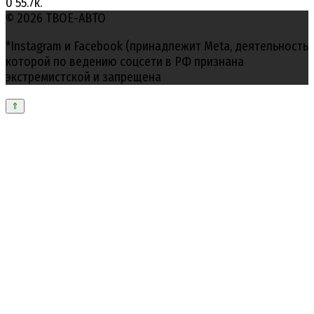
0
55.7к.
© 2026 ТВОЕ-АВТО
*Instagram и Facebook (принадлежит Meta, деятельность
которой по ведению соцсети в РФ признана
экстремистской и запрещена