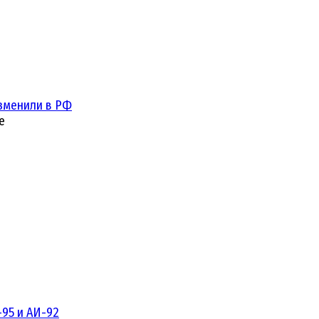
зменили в РФ
е
95 и АИ-92