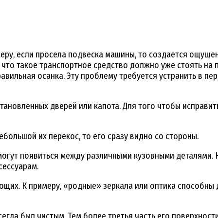
меру, если просела подвеска машины, то создается ощуще
, что такое транспортное средство должно уже стоять на п
авильная осанка. Эту проблему требуется устранить в пер
становленных дверей или капота. Для того чтобы исправи
ебольшой их перекос, то его сразу видно со стороны.
огут появиться между различными кузовными деталями. Но
сессуарам.
ющих. К примеру, «родные» зеркала или оптика способны
егда был чистым. Тем более третья часть его поверхности 