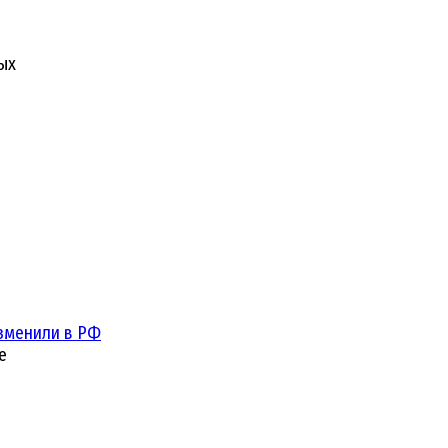
ых
зменили в РФ
е