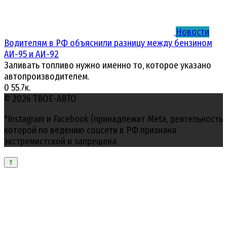
Новости
Водителям в РФ объяснили разницу между бензином
АИ-95 и АИ-92
Заливать топливо нужно именно то, которое указано
автопроизводителем.
0
55.7к.
© 2026 ТВОЕ-АВТО
*Instagram и Facebook (принадлежит Meta, деятельность
которой по ведению соцсети в РФ признана
экстремистской и запрещена