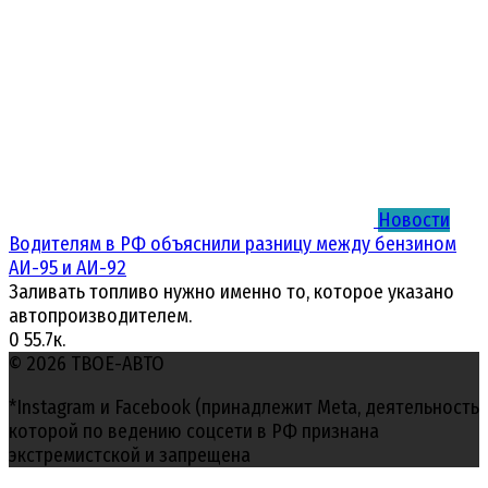
Новости
Водителям в РФ объяснили разницу между бензином
АИ-95 и АИ-92
Заливать топливо нужно именно то, которое указано
автопроизводителем.
0
55.7к.
© 2026 ТВОЕ-АВТО
*Instagram и Facebook (принадлежит Meta, деятельность
которой по ведению соцсети в РФ признана
экстремистской и запрещена