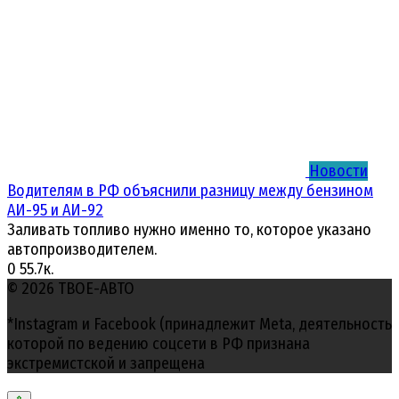
Новости
Водителям в РФ объяснили разницу между бензином
АИ-95 и АИ-92
Заливать топливо нужно именно то, которое указано
автопроизводителем.
0
55.7к.
© 2026 ТВОЕ-АВТО
*Instagram и Facebook (принадлежит Meta, деятельность
которой по ведению соцсети в РФ признана
экстремистской и запрещена