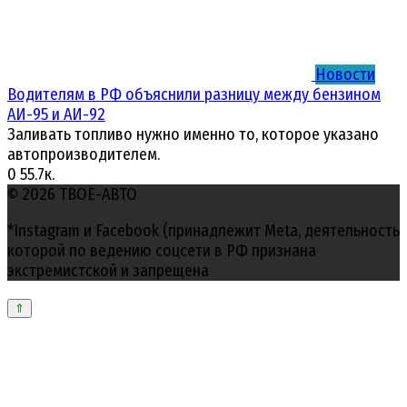
Новости
Водителям в РФ объяснили разницу между бензином
АИ-95 и АИ-92
Заливать топливо нужно именно то, которое указано
автопроизводителем.
0
55.7к.
© 2026 ТВОЕ-АВТО
*Instagram и Facebook (принадлежит Meta, деятельность
которой по ведению соцсети в РФ признана
экстремистской и запрещена