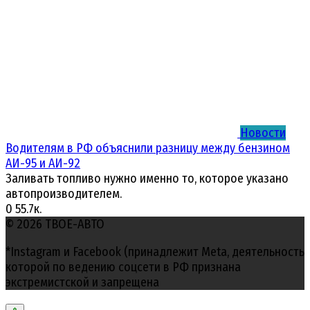
Новости
Водителям в РФ объяснили разницу между бензином
АИ-95 и АИ-92
Заливать топливо нужно именно то, которое указано
автопроизводителем.
0
55.7к.
© 2026 ТВОЕ-АВТО
*Instagram и Facebook (принадлежит Meta, деятельность
которой по ведению соцсети в РФ признана
экстремистской и запрещена