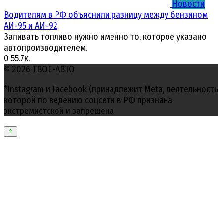
Новости
Водителям в РФ объяснили разницу между бензином
АИ-95 и АИ-92
Заливать топливо нужно именно то, которое указано
автопроизводителем.
0
55.7к.
© 2026 ТВОЕ-АВТО
*Instagram и Facebook (принадлежит Meta, деятельность
которой по ведению соцсети в РФ признана
экстремистской и запрещена