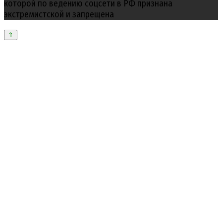
которой по ведению соцсети в РФ признана
экстремистской и запрещена