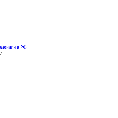
зменили в РФ
е