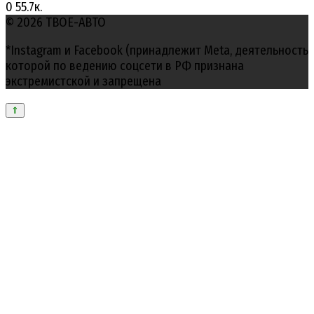
0
55.7к.
© 2026 ТВОЕ-АВТО
*Instagram и Facebook (принадлежит Meta, деятельность
которой по ведению соцсети в РФ признана
экстремистской и запрещена