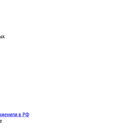
ых
зменили в РФ
е