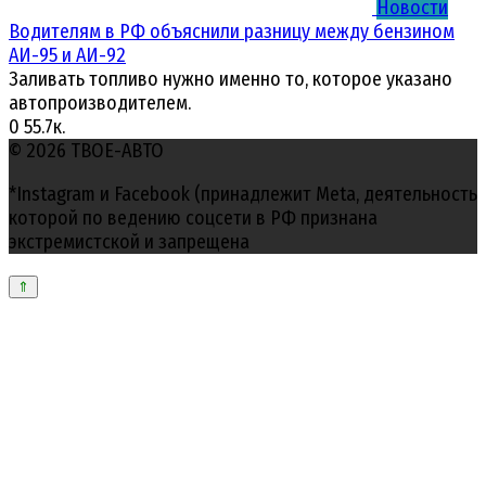
Новости
Водителям в РФ объяснили разницу между бензином
АИ-95 и АИ-92
Заливать топливо нужно именно то, которое указано
автопроизводителем.
0
55.7к.
© 2026 ТВОЕ-АВТО
*Instagram и Facebook (принадлежит Meta, деятельность
которой по ведению соцсети в РФ признана
экстремистской и запрещена