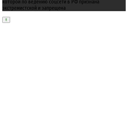
которой по ведению соцсети в РФ признана
экстремистской и запрещена