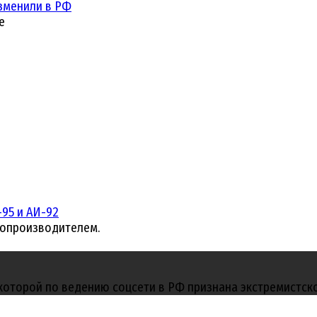
зменили в РФ
е
95 и АИ-92
топроизводителем.
 которой по ведению соцсети в РФ признана экстремистск