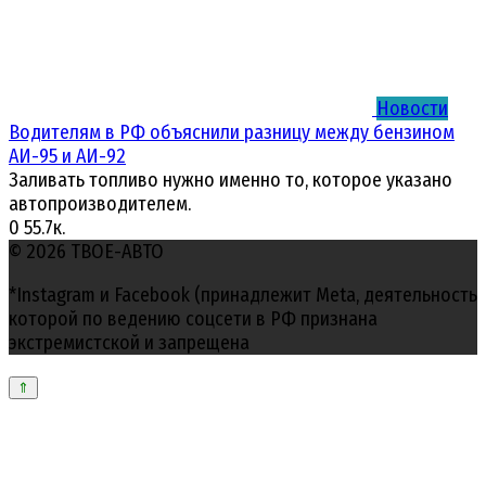
Новости
Водителям в РФ объяснили разницу между бензином
АИ-95 и АИ-92
Заливать топливо нужно именно то, которое указано
автопроизводителем.
0
55.7к.
© 2026 ТВОЕ-АВТО
*Instagram и Facebook (принадлежит Meta, деятельность
которой по ведению соцсети в РФ признана
экстремистской и запрещена