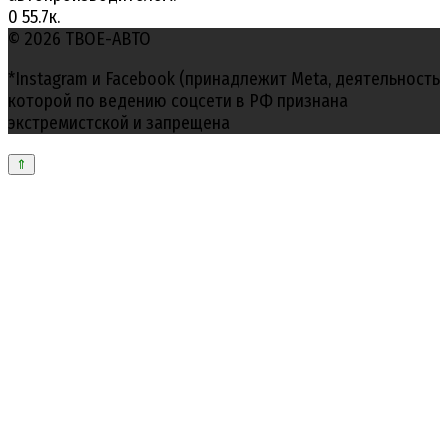
0
55.7к.
© 2026 ТВОЕ-АВТО
*Instagram и Facebook (принадлежит Meta, деятельность
которой по ведению соцсети в РФ признана
экстремистской и запрещена