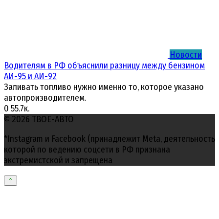
Новости
Водителям в РФ объяснили разницу между бензином
АИ-95 и АИ-92
Заливать топливо нужно именно то, которое указано
автопроизводителем.
0
55.7к.
© 2026 ТВОЕ-АВТО
*Instagram и Facebook (принадлежит Meta, деятельность
которой по ведению соцсети в РФ признана
экстремистской и запрещена