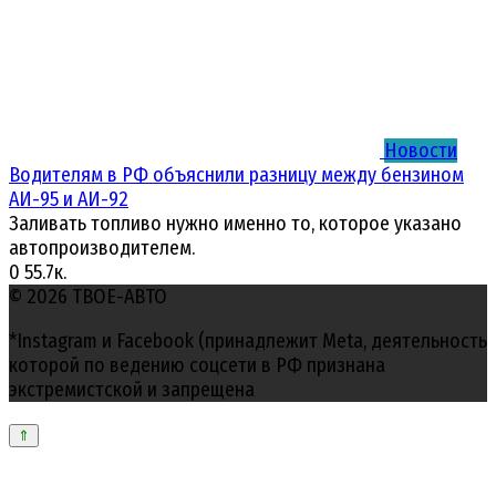
Новости
Водителям в РФ объяснили разницу между бензином
АИ-95 и АИ-92
Заливать топливо нужно именно то, которое указано
автопроизводителем.
0
55.7к.
© 2026 ТВОЕ-АВТО
*Instagram и Facebook (принадлежит Meta, деятельность
которой по ведению соцсети в РФ признана
экстремистской и запрещена