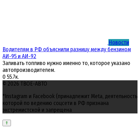
Новости
Водителям в РФ объяснили разницу между бензином
АИ-95 и АИ-92
Заливать топливо нужно именно то, которое указано
автопроизводителем.
0
55.7к.
© 2026 ТВОЕ-АВТО
*Instagram и Facebook (принадлежит Meta, деятельность
которой по ведению соцсети в РФ признана
экстремистской и запрещена