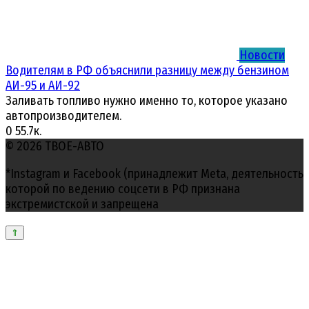
Новости
Водителям в РФ объяснили разницу между бензином
АИ-95 и АИ-92
Заливать топливо нужно именно то, которое указано
автопроизводителем.
0
55.7к.
© 2026 ТВОЕ-АВТО
*Instagram и Facebook (принадлежит Meta, деятельность
которой по ведению соцсети в РФ признана
экстремистской и запрещена