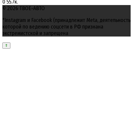
0
55.7к.
© 2026 ТВОЕ-АВТО
*Instagram и Facebook (принадлежит Meta, деятельность
которой по ведению соцсети в РФ признана
экстремистской и запрещена