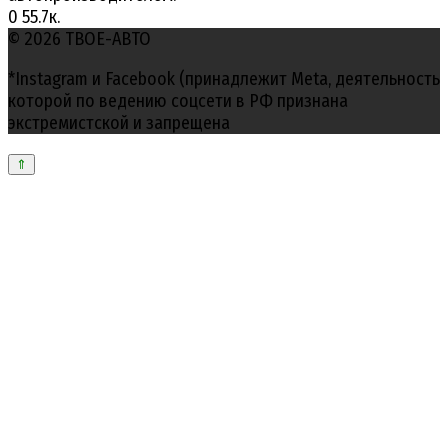
0
55.7к.
© 2026 ТВОЕ-АВТО
*Instagram и Facebook (принадлежит Meta, деятельность
которой по ведению соцсети в РФ признана
экстремистской и запрещена