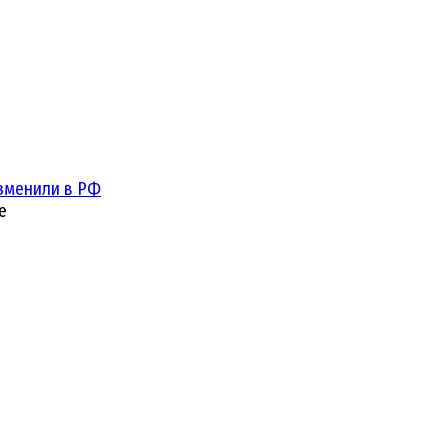
зменили в РФ
е