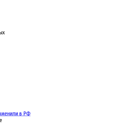
ых
зменили в РФ
е