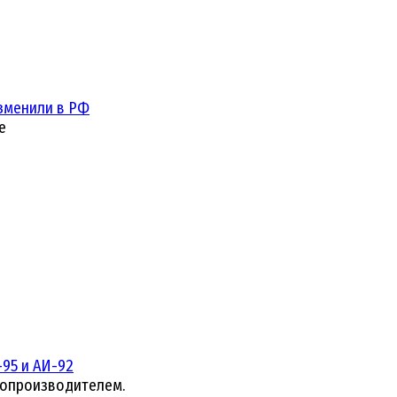
зменили в РФ
е
95 и АИ-92
топроизводителем.