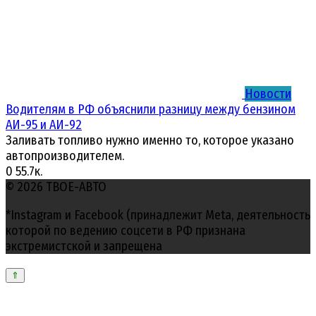
Новости
Водителям в РФ объяснили разницу между бензином
АИ-95 и АИ-92
Заливать топливо нужно именно то, которое указано
автопроизводителем.
0
55.7к.
© 2026 ТВОЕ-АВТО
*Instagram и Facebook (принадлежит Meta, деятельность
которой по ведению соцсети в РФ признана
экстремистской и запрещена