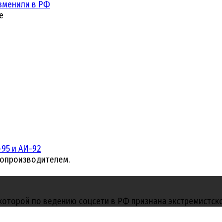
зменили в РФ
е
95 и АИ-92
топроизводителем.
 которой по ведению соцсети в РФ признана экстремистск