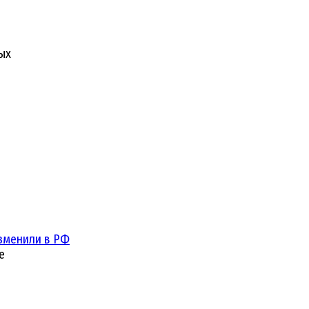
ых
зменили в РФ
е